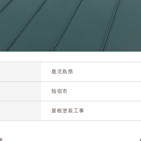
鋼構
造物
塗装
（橋
梁塗
装・
鉄塔
塗
装）
鹿児島県
HTC
指宿市
スー
パー
フロ
屋根塗装工事
アー
（コ
ンク
リー