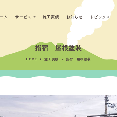
ーム
サービス
施工実績
お知らせ
トピックス
民間
指宿 屋根塗装
工事
（戸
HOME
施工実績
指宿 屋根塗装
建て
外壁
塗
装・
屋根
塗
装・
マン
ショ
ン塗