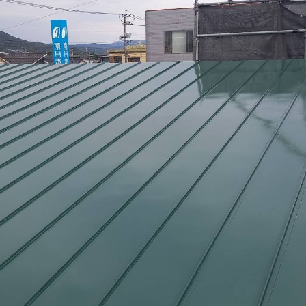
装・
防水
工
事）
公共
工事
（公
共施
設・
公共
住
宅・
庁舎
な
ど）