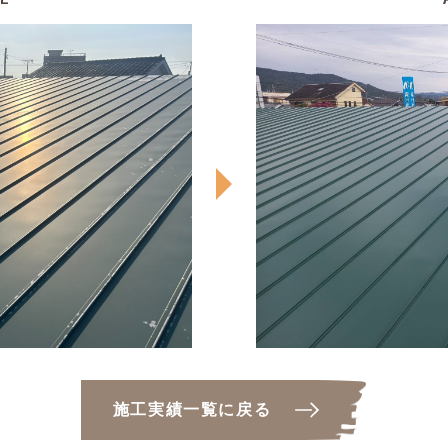
ト床
鏡面
研磨
仕上
げ）
施工実績一覧に戻る